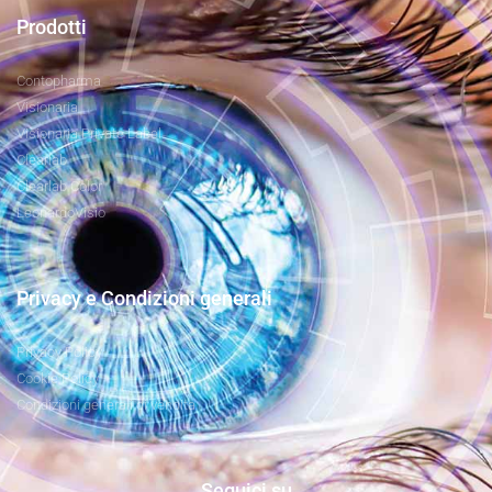
Prodotti
Contopharma
Visionaria
Visionaria Private Label
Clearlab
Clearlab Color
LeonardoVisio
Privacy e Condizioni generali
Privacy Policy
Cookie Policy
Condizioni generali di vendita
Seguici su