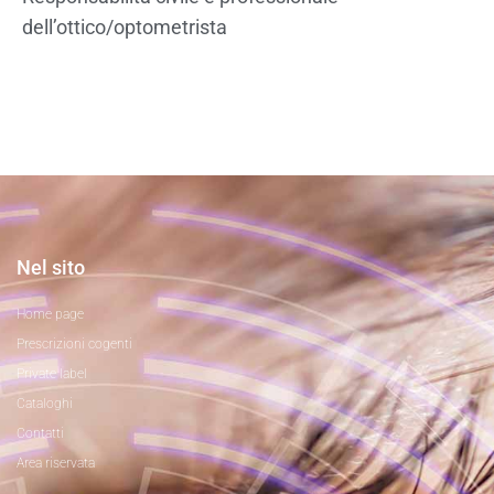
dell’ottico/optometrista
Nel sito
Home page
Prescrizioni cogenti
Private label
Cataloghi
Contatti
Area riservata