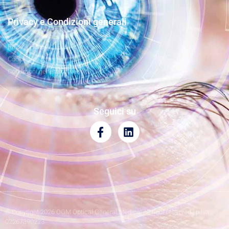
Privacy e Condizioni generali
Privacy Policy
Cookie Policy
Condizioni generali di vendita
Seguici su
® Copyright 2026 OGM Optical General Medical All right reserved | p.iva:
02267390223