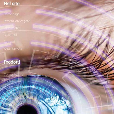
Nel sito
Home page
Prescrizioni cogenti
Private label
Cataloghi
Contatti
Area riservata
Prodotti
Contopharma
Visionaria
Visionaria Private Label
Clearlab
Clearlab Color
LeonardoVisio