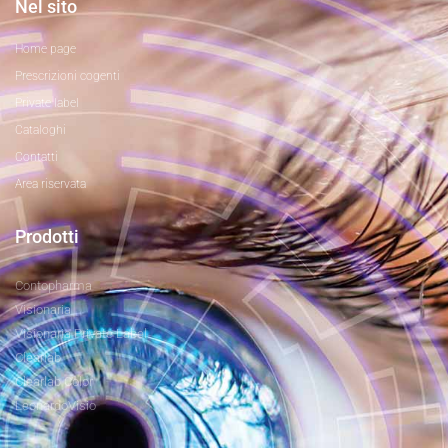
Nel sito
Home page
Prescrizioni cogenti
Private label
Cataloghi
Contatti
Area riservata
Prodotti
Contopharma
Visionaria
Visionaria Private Label
Clearlab
Clearlab Color
LeonardoVisio