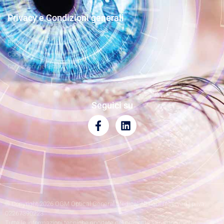
Privacy e Condizioni generali
Privacy Policy
Cookie Policy
Condizioni generali di vendita
Seguici su
® Copyright 2026 OGM Optical General Medical All right reserved | p.iva:
02267390223
Tutte le informazioni tecniche riportate nel presente sito sono rivolte