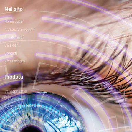
Nel sito
Home page
Prescrizioni cogenti
Private label
Cataloghi
Contatti
Area riservata
Prodotti
Contopharma
Visionaria
Visionaria Private Label
Clearlab
Clearlab Color
LeonardoVisio